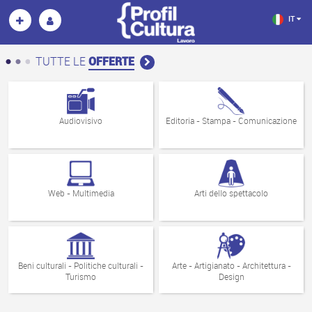
IT
TUTTE LE
OFFERTE
Audiovisivo
Editoria - Stampa - Comunicazione
Web - Multimedia
Arti dello spettacolo
Beni culturali - Politiche culturali -
Arte - Artigianato - Architettura -
Turismo
Design