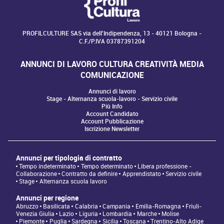
PROFILCULTURE SAS via dell'Indipendenza, 13 - 40121 Bologna -
C.F./P.IVA 03787391204
ANNUNCI DI LAVORO CULTURA CREATIVITÀ MEDIA
COMUNICAZIONE
Annunci di lavoro
Stage - Alternanza scuola-lavoro - Servizio civile
Più Info
Account Candidato
Account Pubblicazione
Iscrizione Newsletter
Annunci per tipologia di contratto
Tempo indeterminato
Tempo determinato
Libera professione -
Collaborazione
Contratto da definire
Apprendistato
Servizio civile
Stage
Alternanza scuola lavoro
Annunci per regione
Abruzzo
Basilicata
Calabria
Campania
Emilia-Romagna
Friuli-
Venezia Giulia
Lazio
Liguria
Lombardia
Marche
Molise
Piemonte
Puglia
Sardegna
Sicilia
Toscana
Trentino-Alto Adige