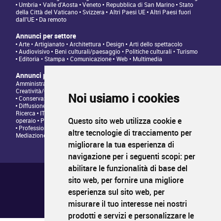
Umbria
Valle d'Aosta
Veneto
Repubblica di San Marino
Stato
della Città del Vaticano
Svizzera
Altri Paesi UE
Altri Paesi fuori
dall'UE
Da remoto
Annunci per settore
Arte • Artigianato • Architettura • Design
Arti dello spettacolo
Audiovisivo
Beni culturali/paesaggio • Politiche culturali • Turismo
Editoria • Stampa • Comunicazione
Web • Multimedia
Annunci per tipologia di professione
Amministrazione • Direzione • Legale
Architettura/Design -
Creatività/Grafica
Artistico • Artigianato
Comunicazione • Marketing
Noi usiamo i cookies
Conservazione/Tutela/Valorizzazione Patrimonio Culturale
Diffusione/Distribuzione • Commerciale/Fundraising
Insegnamento •
Ricerca
IT/Programmazione web
Personale tecnico • Personale
Questo sito web utilizza cookie e
operaio
Produzione/Programmazione • Project management
Professioni Editoriali • Giornalismo
Relazioni con il Pubblico •
altre tecnologie di tracciamento per
Mediazione
migliorare la tua esperienza di
navigazione per i seguenti scopi:
per
abilitare le funzionalità di base del
Chi siamo ?
Condizioni generali di utilizzo
sito web
,
per fornire una migliore
Informativa sulla privacy
esperienza sul sito web
,
per
Mappa del sito
FAQ pubblicazione
misurare il tuo interesse nei nostri
FAQ candidati
prodotti e servizi e personalizzare le