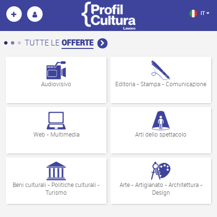
IT
TUTTE LE
OFFERTE
Audiovisivo
Editoria - Stampa - Comunicazione
Web - Multimedia
Arti dello spettacolo
Beni culturali - Politiche culturali -
Arte - Artigianato - Architettura -
Turismo
Design