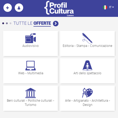
IT
TUTTE LE
OFFERTE
Audiovisivo
Editoria - Stampa - Comunicazione
Web - Multimedia
Arti dello spettacolo
Beni culturali - Politiche culturali -
Arte - Artigianato - Architettura -
Turismo
Design