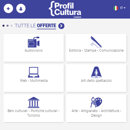
IT
TUTTE LE
OFFERTE
Audiovisivo
Editoria - Stampa - Comunicazione
Web - Multimedia
Arti dello spettacolo
Beni culturali - Politiche culturali -
Arte - Artigianato - Architettura -
Turismo
Design