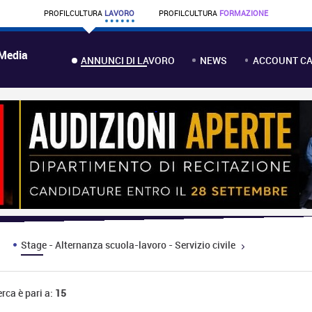
PROFIL
CULTURA
LAVORO
PROFIL
CULTURA
FORMAZIONE
 Media
ANNUNCI DI LAVORO
NEWS
ACCOUNT CA
Stage - Alternanza scuola-lavoro - Servizio civile
erca è pari a:
15