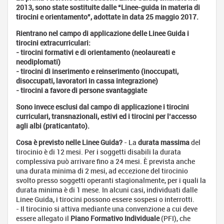
2013, sono state sostituite dalle “Linee-guida in materia di
Addetto
tirocini e orientamento”, adottate in data 25 maggio 2017.
alle
pubbliche
Rientrano nel campo di applicazione delle Linee Guida i
relazioni
tirocini extracurriculari:
- tirocini formativi e di orientamento (neolaureati e
neodiplomati)
- tirocini di inserimento e reinserimento (inoccupati,
disoccupati, lavoratori in cassa integrazione)
- tirocini a favore di persone svantaggiate
Sono invece esclusi dal campo di applicazione i tirocini
curriculari, transnazionali, estivi ed i tirocini per l’accesso
agli albi (praticantato).
Cosa è previsto nelle Linee Guida?
- La
durata massima
del
tirocinio è di 12 mesi. Per i soggetti disabili la durata
complessiva può arrivare fino a 24 mesi. È prevista anche
una durata minima di 2 mesi, ad eccezione del tirocinio
svolto presso soggetti operanti stagionalmente, per i quali la
durata minima è di 1 mese. In alcuni casi, individuati dalle
Linee Guida, i tirocini possono essere sospesi o interrotti.
- Il tirocinio si attiva mediante una convenzione a cui deve
essere allegato il
Piano Formativo Individuale
(PFI), che