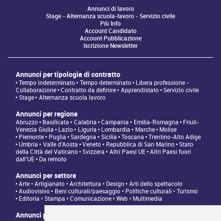
Annunci di lavoro
Stage - Alternanza scuola-lavoro - Servizio civile
Più Info
Account Candidato
Account Pubblicazione
Iscrizione Newsletter
Annunci per tipologia di contratto
Tempo indeterminato
Tempo determinato
Libera professione -
Collaborazione
Contratto da definire
Apprendistato
Servizio civile
Stage
Alternanza scuola lavoro
Annunci per regione
Abruzzo
Basilicata
Calabria
Campania
Emilia-Romagna
Friuli-
Venezia Giulia
Lazio
Liguria
Lombardia
Marche
Molise
Piemonte
Puglia
Sardegna
Sicilia
Toscana
Trentino-Alto Adige
Umbria
Valle d'Aosta
Veneto
Repubblica di San Marino
Stato
della Città del Vaticano
Svizzera
Altri Paesi UE
Altri Paesi fuori
dall'UE
Da remoto
Annunci per settore
Arte • Artigianato • Architettura • Design
Arti dello spettacolo
Audiovisivo
Beni culturali/paesaggio • Politiche culturali • Turismo
Editoria • Stampa • Comunicazione
Web • Multimedia
Annunci per tipologia di professione