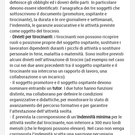
definisce gli obblighi ed i doveri delle parti. In particolare
devono essere identificati: l’anagrafica dei tre soggetti che
sottoscrivono il documento (promotore, ospitante e
tirocinante), la durata e le ore giornaliere e settimanali,
l’indennità, le garanzie assicurative e le attività previste
come oggetto del tirocinio.
-
Divieti per tirocinanti:
i tirocinanti non possono ricoprire
ruoli o posizione proprie del soggetto ospitante, sostituire i
lavoratori dipendenti duranti i picchi di attività o sostituire
personale in ferie, malattia o maternità. Sono inoltre previsti
alcuni divieti nell’attivazione di tirocini (ad esempio nel caso
in cui nei due anni precedenti tra il soggetto ospitante e il
tirocinante sia intercorso un rapporto di lavoro, una
collaborazione o un incarico).
- Il soggetto promotore e il soggetto ospitante devono
nominare entrambi un
tutor
. I due tutor hanno funzioni
distinte, ma collaborano per definire le condizioni
organizzative e didattiche, per monitorare lo stato di
avanzamento del percorso formativo e per garantire
l’attestazione dell’attività svolta.
- È prevista la corresponsione di un’
indennità minima
per le
attività svolte dal tirocinante, non inferiore a 300 euro lordi
mensili (che le Regioni possono elevare). Nel caso non venga
corrisposta l’indennità scatta una sanzione pecuniaria.