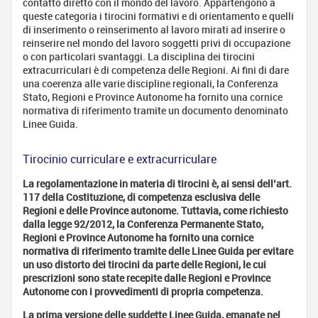
Bibliotecario
contatto diretto con il mondo del lavoro. Appartengono a
- Assistente
queste categoria i tirocini formativi e di orientamento e quelli
di biblioteca
di inserimento o reinserimento al lavoro mirati ad inserire o
reinserire nel mondo del lavoro soggetti privi di occupazione
Archivista
o con particolari svantaggi. La disciplina dei tirocini
Archeologo
extracurriculari è di competenza delle Regioni. Ai fini di dare
una coerenza alle varie discipline regionali, la Conferenza
Antropologo
Stato, Regioni e Province Autonome ha fornito una cornice
Impiegato
normativa di riferimento tramite un documento denominato
amministrativo
Linee Guida.
Addetto
alle
Tirocinio curriculare e extracurriculare
pubbliche
relazioni
La regolamentazione in materia di tirocini è, ai sensi dell’art.
- Addetto
117 della Costituzione, di competenza esclusiva delle
alle
Regioni e delle Province autonome. Tuttavia, come richiesto
relazioni
dalla legge 92/2012, la Conferenza Permanente Stato,
esterne
Regioni e Province Autonome ha fornito una cornice
normativa di riferimento tramite delle Linee Guida per evitare
Addetto stampa
un uso distorto dei tirocini da parte delle Regioni, le cui
nelle Pubbliche
prescrizioni sono state recepite dalle Regioni e Province
Amministrazioni
Autonome con i provvedimenti di propria competenza.
- Giornalista
Pubblicista
La prima versione delle suddette Linee Guida, emanate nel