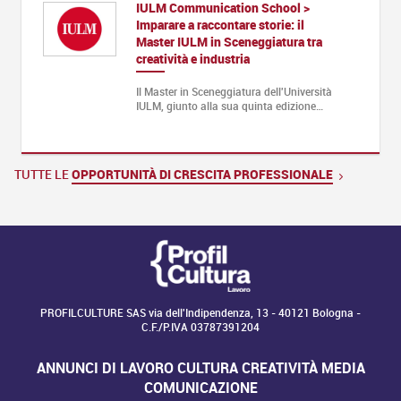
IULM Communication School >
Imparare a raccontare storie: il
Master IULM in Sceneggiatura tra
creatività e industria
Il Master in Sceneggiatura dell'Università
IULM, giunto alla sua quinta edizione…
TUTTE LE
OPPORTUNITÀ DI CRESCITA PROFESSIONALE
PROFILCULTURE SAS via dell'Indipendenza, 13 - 40121 Bologna -
C.F./P.IVA 03787391204
ANNUNCI DI LAVORO CULTURA CREATIVITÀ MEDIA
COMUNICAZIONE