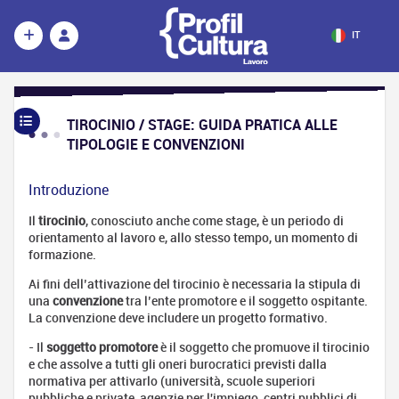
IT
TIROCINIO / STAGE: GUIDA PRATICA ALLE
Il
TIPOLOGIE E CONVENZIONI
Pubblico
Impiego
Definizione
Introduzione
I
Il
tirocinio
, conosciuto anche come stage, è un periodo di
concorsi
orientamento al lavoro e, allo stesso tempo, un momento di
formazione.
Gli enti
pubblici
Ai fini dell’attivazione del tirocinio è necessaria la stipula di
Tirocinio /
una
convenzione
tra l’ente promotore e il soggetto ospitante.
Stage:
La convenzione deve includere un progetto formativo.
guida
- Il
soggetto promotore
è il soggetto che promuove il tirocinio
pratica alle
e che assolve a tutti gli oneri burocratici previsti dalla
tipologie e
normativa per attivarlo (università, scuole superiori
convenzioni
pubbliche e private, agenzie per l'impiego, centri pubblici di