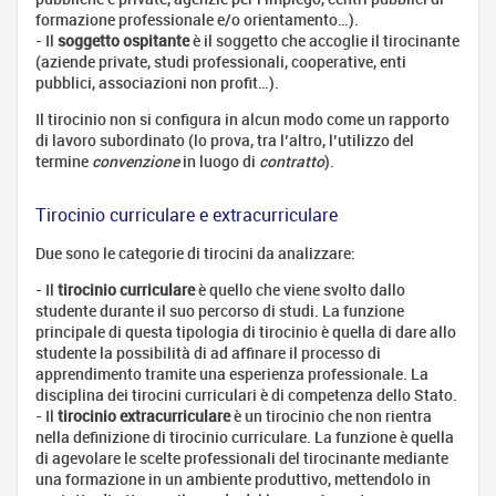
Apprendistato:
formazione professionale e/o orientamento…).
tipologie e
- Il
soggetto ospitante
è il soggetto che accoglie il tirocinante
opportunità
(aziende private, studi professionali, cooperative, enti
Lavorare
pubblici, associazioni non profit…).
all'estero
Il tirocinio non si configura in alcun modo come un rapporto
Definisci
di lavoro subordinato (lo prova, tra l’altro, l’utilizzo del
il tuo
termine
convenzione
in luogo di
contratto
).
progetto
Trova
Tirocinio curriculare e extracurriculare
un
lavoro
Due sono le categorie di tirocini da analizzare:
Prepara
- Il
tirocinio curriculare
è quello che viene svolto dallo
la tua
studente durante il suo percorso di studi. La funzione
partenza
principale di questa tipologia di tirocinio è quella di dare allo
Scambi
studente la possibilità di ad affinare il processo di
Italia -
apprendimento tramite una esperienza professionale. La
Francia
disciplina dei tirocini curriculari è di competenza dello Stato.
- Il
tirocinio extracurriculare
è un tirocinio che non rientra
Schede
nella definizione di tirocinio curriculare. La funzione è quella
delle
di agevolare le scelte professionali del tirocinante mediante
professioni
una formazione in un ambiente produttivo, mettendolo in