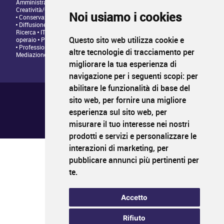
Amministrazione • Direzione • Legale
Architettura/Design -
Creatività/Grafica
Artistico • Artigianato
Comunicazione • Marketing
Noi usiamo i cookies
Conservazione/Tutela/Valorizzazione Patrimonio Culturale
Diffusione/Distribuzione • Commerciale/Fundraising
Insegnamento •
Ricerca
IT/Programmazione web
Personale tecnico • Personale
Questo sito web utilizza cookie e
operaio
Produzione/Programmazione • Project management
Professioni Editoriali • Giornalismo
Relazioni con il Pubblico •
altre tecnologie di tracciamento per
Mediazione
migliorare la tua esperienza di
navigazione per i seguenti scopi:
per
abilitare le funzionalità di base del
Chi siamo ?
Condizioni generali di utilizzo
sito web
,
per fornire una migliore
Informativa sulla privacy
esperienza sul sito web
,
per
Mappa del sito
FAQ pubblicazione
misurare il tuo interesse nei nostri
FAQ candidati
prodotti e servizi e personalizzare le
interazioni di marketing
,
per
pubblicare annunci più pertinenti per
PROFIL
CULTURA
LAVORO
te
.
Il primo sito di impiego nei settori della cultura
www.profilcultura.it
Accetto
PROFIL
CULTURA
FORMAZIONE
Rifiuto
Il portale della formazione culturale