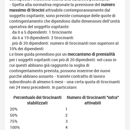
- Spetta alla normativa regionale la previsione del
numero
massimo di tirocini
attivabile contemporaneamente dal
soggetto ospitante; sono previste comunque delle quote di
contingentamento che dipendono dalle dimensioni dell’unità
operativa del soggetto ospitante:
. da 0 a 5 dipendenti: 1 tirocinante
. da 6 a 19 dipendenti: 2 tirocinanti
. più di 20 dipendenti: numero di tirocinanti non superiore al
10% dei dipendenti
Le linee guida prevedono poi un
meccanismo di premialità
per i soggetti ospitanti con più di 20 dipendenti: nel caso in
cui questi abbiano già raggiunto la soglia di
contingentamento prevista, possono inserirne dei nuovi
purché abbiano assunto - tramite contratto di lavoro
subordinato di almeno 6 mesi - una certa quota di tirocinanti
nei 24 mesi precedenti. In particolare:
Percentuale dei tirocinanti
Numero di tirocinanti "extra"
stabilizzati
attivabili
20%
1
50%
2
75%
3
100%
4