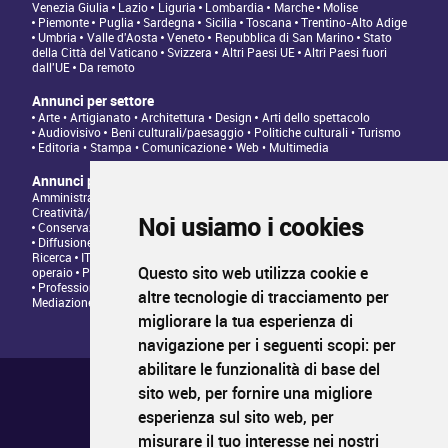
Venezia Giulia
Lazio
Liguria
Lombardia
Marche
Molise
Piemonte
Puglia
Sardegna
Sicilia
Toscana
Trentino-Alto Adige
Umbria
Valle d'Aosta
Veneto
Repubblica di San Marino
Stato
della Città del Vaticano
Svizzera
Altri Paesi UE
Altri Paesi fuori
dall'UE
Da remoto
Annunci per settore
Arte • Artigianato • Architettura • Design
Arti dello spettacolo
Audiovisivo
Beni culturali/paesaggio • Politiche culturali • Turismo
Editoria • Stampa • Comunicazione
Web • Multimedia
Annunci per tipologia di professione
Amministrazione • Direzione • Legale
Architettura/Design -
Creatività/Grafica
Artistico • Artigianato
Comunicazione • Marketing
Noi usiamo i cookies
Conservazione/Tutela/Valorizzazione Patrimonio Culturale
Diffusione/Distribuzione • Commerciale/Fundraising
Insegnamento •
Ricerca
IT/Programmazione web
Personale tecnico • Personale
Questo sito web utilizza cookie e
operaio
Produzione/Programmazione • Project management
Professioni Editoriali • Giornalismo
Relazioni con il Pubblico •
altre tecnologie di tracciamento per
Mediazione
migliorare la tua esperienza di
navigazione per i seguenti scopi:
per
abilitare le funzionalità di base del
Chi siamo ?
Condizioni generali di utilizzo
sito web
,
per fornire una migliore
Informativa sulla privacy
esperienza sul sito web
,
per
Mappa del sito
FAQ pubblicazione
misurare il tuo interesse nei nostri