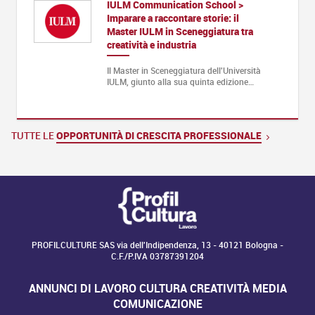
IULM Communication School >
Imparare a raccontare storie: il
Master IULM in Sceneggiatura tra
creatività e industria
Il Master in Sceneggiatura dell'Università
IULM, giunto alla sua quinta edizione…
TUTTE LE
OPPORTUNITÀ DI CRESCITA PROFESSIONALE
PROFILCULTURE SAS via dell'Indipendenza, 13 - 40121 Bologna -
C.F./P.IVA 03787391204
ANNUNCI DI LAVORO CULTURA CREATIVITÀ MEDIA
COMUNICAZIONE