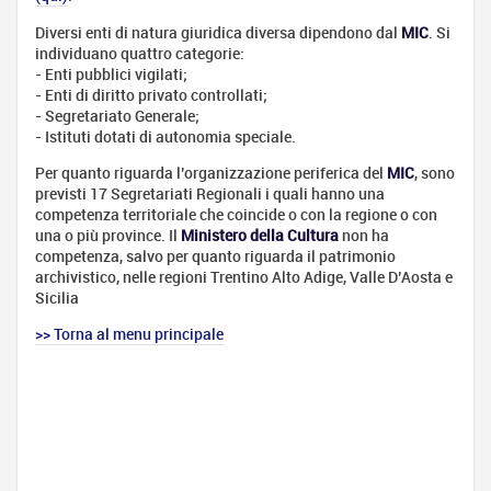
Apprendistato:
tipologie e
Diversi enti di natura giuridica diversa dipendono dal
MIC
. Si
opportunità
individuano quattro categorie:
- Enti pubblici vigilati;
Lavorare
- Enti di diritto privato controllati;
all'estero
- Segretariato Generale;
Definisci
- Istituti dotati di autonomia speciale.
il tuo
Per quanto riguarda l’organizzazione periferica del
MIC
, sono
progetto
previsti 17 Segretariati Regionali i quali hanno una
Trova
competenza territoriale che coincide o con la regione o con
un
una o più province. Il
Ministero della Cultura
non ha
lavoro
competenza, salvo per quanto riguarda il patrimonio
archivistico, nelle regioni Trentino Alto Adige, Valle D’Aosta e
Prepara
Sicilia
la tua
partenza
>> Torna al menu principale
Scambi
Italia -
Francia
Schede
delle
professioni