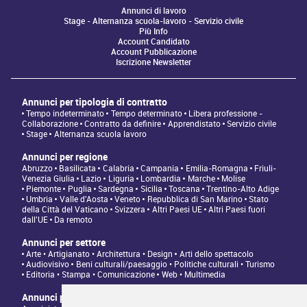
Annunci di lavoro
Stage - Alternanza scuola-lavoro - Servizio civile
Più Info
Account Candidato
Account Pubblicazione
Iscrizione Newsletter
Annunci per tipologia di contratto
Tempo indeterminato
Tempo determinato
Libera professione -
Collaborazione
Contratto da definire
Apprendistato
Servizio civile
Stage
Alternanza scuola lavoro
Annunci per regione
Abruzzo
Basilicata
Calabria
Campania
Emilia-Romagna
Friuli-
Venezia Giulia
Lazio
Liguria
Lombardia
Marche
Molise
Piemonte
Puglia
Sardegna
Sicilia
Toscana
Trentino-Alto Adige
Umbria
Valle d'Aosta
Veneto
Repubblica di San Marino
Stato
della Città del Vaticano
Svizzera
Altri Paesi UE
Altri Paesi fuori
dall'UE
Da remoto
Annunci per settore
Arte • Artigianato • Architettura • Design
Arti dello spettacolo
Audiovisivo
Beni culturali/paesaggio • Politiche culturali • Turismo
Editoria • Stampa • Comunicazione
Web • Multimedia
Annunci per tipologia di professione