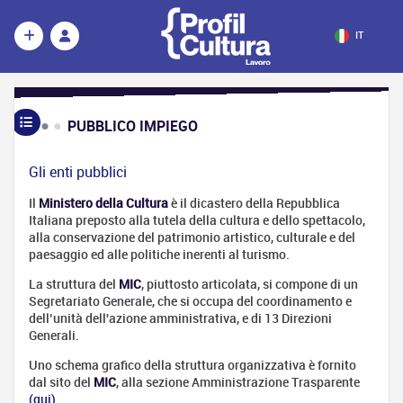
IT
PUBBLICO IMPIEGO
Il
Pubblico
Impiego
Gli enti pubblici
Definizione
Il
Ministero della Cultura
è il dicastero della Repubblica
I
Italiana preposto alla tutela della cultura e dello spettacolo,
concorsi
alla conservazione del patrimonio artistico, culturale e del
paesaggio ed alle politiche inerenti al turismo.
Gli enti
pubblici
La struttura del
MIC
, piuttosto articolata, si compone di un
Tirocinio /
Segretariato Generale, che si occupa del coordinamento e
Stage:
dell’unità dell'azione amministrativa, e di 13 Direzioni
guida
Generali.
pratica alle
Uno schema grafico della struttura organizzativa è fornito
tipologie e
dal sito del
MIC
, alla sezione Amministrazione Trasparente
convenzioni
(qui)
.