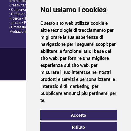
Amministrazione • Direzione • Legale
Architettura/Design -
Creatività/Grafica
Artistico • Artigianato
Comunicazione • Marketing
Noi usiamo i cookies
Conservazione/Tutela/Valorizzazione Patrimonio Culturale
Diffusione/Distribuzione • Commerciale/Fundraising
Insegnamento •
Ricerca
IT/Programmazione web
Personale tecnico • Personale
Questo sito web utilizza cookie e
operaio
Produzione/Programmazione • Project management
Professioni Editoriali • Giornalismo
Relazioni con il Pubblico •
altre tecnologie di tracciamento per
Mediazione
migliorare la tua esperienza di
navigazione per i seguenti scopi:
per
abilitare le funzionalità di base del
Chi siamo ?
Condizioni generali di utilizzo
sito web
,
per fornire una migliore
Informativa sulla privacy
esperienza sul sito web
,
per
Mappa del sito
FAQ pubblicazione
misurare il tuo interesse nei nostri
FAQ candidati
prodotti e servizi e personalizzare le
interazioni di marketing
,
per
pubblicare annunci più pertinenti per
PROFIL
CULTURA
LAVORO
te
.
Il primo sito di impiego nei settori della cultura
www.profilcultura.it
Accetto
PROFIL
CULTURA
FORMAZIONE
Rifiuto
Il portale della formazione culturale