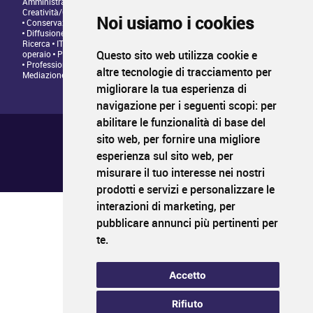
Amministrazione • Direzione • Legale
Architettura/Design -
Creatività/Grafica
Artistico • Artigianato
Comunicazione • Marketing
Noi usiamo i cookies
Conservazione/Tutela/Valorizzazione Patrimonio Culturale
Diffusione/Distribuzione • Commerciale/Fundraising
Insegnamento •
Ricerca
IT/Programmazione web
Personale tecnico • Personale
Questo sito web utilizza cookie e
operaio
Produzione/Programmazione • Project management
Professioni Editoriali • Giornalismo
Relazioni con il Pubblico •
altre tecnologie di tracciamento per
Mediazione
migliorare la tua esperienza di
navigazione per i seguenti scopi:
per
abilitare le funzionalità di base del
Chi siamo ?
Condizioni generali di utilizzo
sito web
,
per fornire una migliore
Informativa sulla privacy
esperienza sul sito web
,
per
Mappa del sito
FAQ pubblicazione
misurare il tuo interesse nei nostri
FAQ candidati
prodotti e servizi e personalizzare le
interazioni di marketing
,
per
pubblicare annunci più pertinenti per
PROFIL
CULTURA
LAVORO
te
.
Il primo sito di impiego nei settori della cultura
www.profilcultura.it
Accetto
PROFIL
CULTURA
FORMAZIONE
Rifiuto
Il portale della formazione culturale