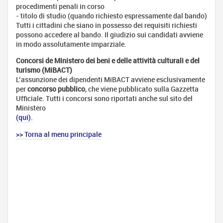
Bibliotecario
procedimenti penali in corso
- Assistente
- titolo di studio (quando richiesto espressamente dal bando)
di biblioteca
Tutti i cittadini che siano in possesso dei requisiti richiesti
Archivista
possono accedere al bando. Il giudizio sui candidati avviene
in modo assolutamente imparziale.
Archeologo
Concorsi de Ministero dei beni e delle attività culturali e del
Antropologo
turismo (MiBACT)
Impiegato
L’assunzione dei dipendenti MiBACT avviene esclusivamente
amministrativo
per
concorso pubblico
, che viene pubblicato sulla Gazzetta
Ufficiale. Tutti i concorsi sono riportati anche sul sito del
Addetto
Ministero
alle
(qui).
pubbliche
relazioni
>> Torna al menu principale
- Addetto
alle
relazioni
esterne
Addetto stampa
nelle Pubbliche
Amministrazioni
- Giornalista
Pubblicista