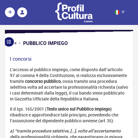
IT
PUBBLICO IMPIEGO
Il
Pubblico
Impiego
I concorsi
Definizione
L’accesso al pubblico impiego, come disposto dall’articolo
I
97 al comma 4 della Costituzione, si realizza esclusivamente
concorsi
tramite
concorso pubblico
, ossia tramite una procedura
selettiva volta ad accertare la professionalità richiesta (salvo
Gli enti
i casi determinati dalla legge), il cui bando viene pubblicato
pubblici
in Gazzetta Ufficiale della Repubblica Italiana.
Tirocinio /
Stage:
Il d.lgs. 165/2001 (
Testo unico sul Pubblico impiego
)
guida
ribadisce e approfondisce tale principio, prevedendo che
pratica alle
l’assunzione del dipendente pubblico avviene (art.35):
tipologie e
a) “tramite procedure selettive, […], volte all'accertamento
convenzioni
della professionalità richiesta, che garantiscano in misura