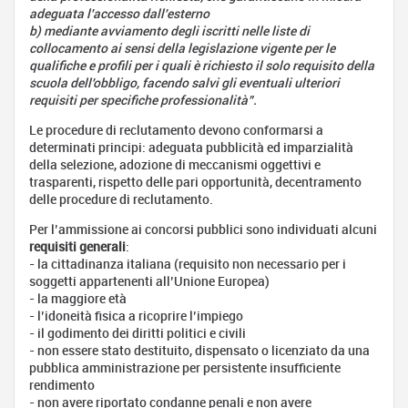
Apprendistato:
adeguata l'accesso dall'esterno
tipologie e
b) mediante avviamento degli iscritti nelle liste di
opportunità
collocamento ai sensi della legislazione vigente per le
qualifiche e profili per i quali è richiesto il solo requisito della
Lavorare
scuola dell'obbligo, facendo salvi gli eventuali ulteriori
all'estero
requisiti per specifiche professionalità”.
Definisci
il tuo
Le procedure di reclutamento devono conformarsi a
progetto
determinati principi: adeguata pubblicità ed imparzialità
della selezione, adozione di meccanismi oggettivi e
Trova
trasparenti, rispetto delle pari opportunità, decentramento
un
delle procedure di reclutamento.
lavoro
Per l’ammissione ai concorsi pubblici sono individuati alcuni
Prepara
requisiti generali
:
la tua
- la cittadinanza italiana (requisito non necessario per i
partenza
soggetti appartenenti all’Unione Europea)
Scambi
- la maggiore età
Italia -
- l’idoneità fisica a ricoprire l’impiego
Francia
- il godimento dei diritti politici e civili
- non essere stato destituito, dispensato o licenziato da una
Schede
pubblica amministrazione per persistente insufficiente
delle
rendimento
professioni
- non avere riportato condanne penali e non avere