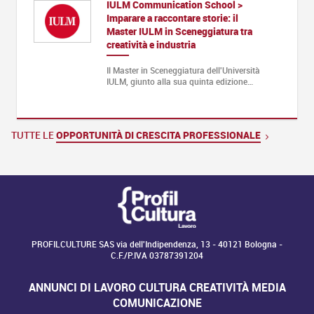
IULM Communication School >
Imparare a raccontare storie: il
Master IULM in Sceneggiatura tra
creatività e industria
Il Master in Sceneggiatura dell'Università
IULM, giunto alla sua quinta edizione…
TUTTE LE
OPPORTUNITÀ DI CRESCITA PROFESSIONALE
PROFILCULTURE SAS via dell'Indipendenza, 13 - 40121 Bologna -
C.F./P.IVA 03787391204
ANNUNCI DI LAVORO CULTURA CREATIVITÀ MEDIA
COMUNICAZIONE