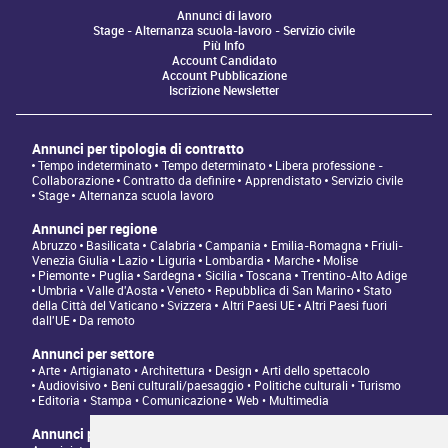
Annunci di lavoro
Stage - Alternanza scuola-lavoro - Servizio civile
Più Info
Account Candidato
Account Pubblicazione
Iscrizione Newsletter
Annunci per tipologia di contratto
Tempo indeterminato
Tempo determinato
Libera professione -
Collaborazione
Contratto da definire
Apprendistato
Servizio civile
Stage
Alternanza scuola lavoro
Annunci per regione
Abruzzo
Basilicata
Calabria
Campania
Emilia-Romagna
Friuli-
Venezia Giulia
Lazio
Liguria
Lombardia
Marche
Molise
Piemonte
Puglia
Sardegna
Sicilia
Toscana
Trentino-Alto Adige
Umbria
Valle d'Aosta
Veneto
Repubblica di San Marino
Stato
della Città del Vaticano
Svizzera
Altri Paesi UE
Altri Paesi fuori
dall'UE
Da remoto
Annunci per settore
Arte • Artigianato • Architettura • Design
Arti dello spettacolo
Audiovisivo
Beni culturali/paesaggio • Politiche culturali • Turismo
Editoria • Stampa • Comunicazione
Web • Multimedia
Annunci per tipologia di professione