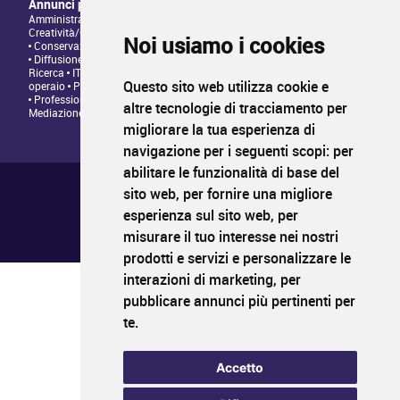
Annunci per tipologia di professione
Amministrazione • Direzione • Legale
Architettura/Design -
Creatività/Grafica
Artistico • Artigianato
Comunicazione • Marketing
Noi usiamo i cookies
Conservazione/Tutela/Valorizzazione Patrimonio Culturale
Diffusione/Distribuzione • Commerciale/Fundraising
Insegnamento •
Ricerca
IT/Programmazione web
Personale tecnico • Personale
Questo sito web utilizza cookie e
operaio
Produzione/Programmazione • Project management
Professioni Editoriali • Giornalismo
Relazioni con il Pubblico •
altre tecnologie di tracciamento per
Mediazione
migliorare la tua esperienza di
navigazione per i seguenti scopi:
per
abilitare le funzionalità di base del
Chi siamo ?
Condizioni generali di utilizzo
sito web
,
per fornire una migliore
Informativa sulla privacy
esperienza sul sito web
,
per
Mappa del sito
FAQ pubblicazione
misurare il tuo interesse nei nostri
FAQ candidati
prodotti e servizi e personalizzare le
interazioni di marketing
,
per
pubblicare annunci più pertinenti per
PROFIL
CULTURA
LAVORO
te
.
Il primo sito di impiego nei settori della cultura
www.profilcultura.it
Accetto
PROFIL
CULTURA
FORMAZIONE