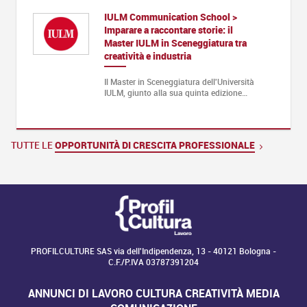
IULM Communication School >
Imparare a raccontare storie: il
Master IULM in Sceneggiatura tra
creatività e industria
Il Master in Sceneggiatura dell'Università
IULM, giunto alla sua quinta edizione…
TUTTE LE
OPPORTUNITÀ DI CRESCITA PROFESSIONALE
PROFILCULTURE SAS via dell'Indipendenza, 13 - 40121 Bologna -
C.F./P.IVA 03787391204
ANNUNCI DI LAVORO CULTURA CREATIVITÀ MEDIA