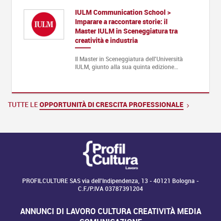
IULM Communication School >
Imparare a raccontare storie: il
Master IULM in Sceneggiatura tra
creatività e industria
Il Master in Sceneggiatura dell'Università
IULM, giunto alla sua quinta edizione…
TUTTE LE
OPPORTUNITÀ DI CRESCITA PROFESSIONALE
PROFILCULTURE SAS via dell'Indipendenza, 13 - 40121 Bologna -
C.F./P.IVA 03787391204
ANNUNCI DI LAVORO CULTURA CREATIVITÀ MEDIA