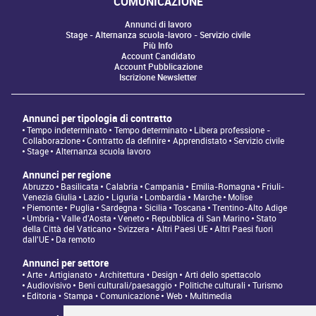
COMUNICAZIONE
Annunci di lavoro
Stage - Alternanza scuola-lavoro - Servizio civile
Più Info
Account Candidato
Account Pubblicazione
Iscrizione Newsletter
Annunci per tipologia di contratto
Tempo indeterminato
Tempo determinato
Libera professione -
Collaborazione
Contratto da definire
Apprendistato
Servizio civile
Stage
Alternanza scuola lavoro
Annunci per regione
Abruzzo
Basilicata
Calabria
Campania
Emilia-Romagna
Friuli-
Venezia Giulia
Lazio
Liguria
Lombardia
Marche
Molise
Piemonte
Puglia
Sardegna
Sicilia
Toscana
Trentino-Alto Adige
Umbria
Valle d'Aosta
Veneto
Repubblica di San Marino
Stato
della Città del Vaticano
Svizzera
Altri Paesi UE
Altri Paesi fuori
dall'UE
Da remoto
Annunci per settore
Arte • Artigianato • Architettura • Design
Arti dello spettacolo
Audiovisivo
Beni culturali/paesaggio • Politiche culturali • Turismo
Editoria • Stampa • Comunicazione
Web • Multimedia