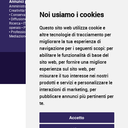
Annunci per tipologia di professione
Amministrazione • Direzione • Legale
Architettura/Design -
Creatività/Grafica
Artistico • Artigianato
Comunicazione • Marketing
Noi usiamo i cookies
Conservazione/Tutela/Valorizzazione Patrimonio Culturale
Diffusione/Distribuzione • Commerciale/Fundraising
Insegnamento •
Ricerca
IT/Programmazione web
Personale tecnico • Personale
Questo sito web utilizza cookie e
operaio
Produzione/Programmazione • Project management
Professioni Editoriali • Giornalismo
Relazioni con il Pubblico •
altre tecnologie di tracciamento per
Mediazione
migliorare la tua esperienza di
navigazione per i seguenti scopi:
per
abilitare le funzionalità di base del
Chi siamo ?
Condizioni generali di utilizzo
sito web
,
per fornire una migliore
Informativa sulla privacy
esperienza sul sito web
,
per
Mappa del sito
FAQ pubblicazione
misurare il tuo interesse nei nostri
FAQ candidati
prodotti e servizi e personalizzare le
interazioni di marketing
,
per
pubblicare annunci più pertinenti per
PROFIL
CULTURA
LAVORO
te
.
Il primo sito di impiego nei settori della cultura
www.profilcultura.it
Accetto
PROFIL
CULTURA
FORMAZIONE