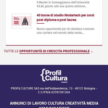
Il Master in Sceneggiatura dell'Università
IULM, giunto alla sua quinta edizione…
40 borse di studio Modartech per corsi
post diploma e post laurea
Nuove opportunità per chi desidera costruire
una carriera nel mondo della moda,…
TUTTE LE
OPPORTUNITÀ DI CRESCITA PROFESSIONALE
PROFILCULTURE SAS via dell'Indipendenza, 13 - 40121 Bologna -
C.F./P.IVA 03787391204
ANNUNCI DI LAVORO CULTURA CREATIVITÀ MEDIA