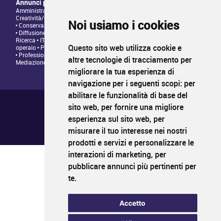
Annunci per tipologia di professione
Amministrazione • Direzione • Legale
Architettura/Design -
Creatività/Grafica
Artistico • Artigianato
Comunicazione • Marketing
Noi usiamo i cookies
Conservazione/Tutela/Valorizzazione Patrimonio Culturale
Diffusione/Distribuzione • Commerciale/Fundraising
Insegnamento •
Ricerca
IT/Programmazione web
Personale tecnico • Personale
Questo sito web utilizza cookie e
operaio
Produzione/Programmazione • Project management
Professioni Editoriali • Giornalismo
Relazioni con il Pubblico •
altre tecnologie di tracciamento per
Mediazione
migliorare la tua esperienza di
navigazione per i seguenti scopi:
per
abilitare le funzionalità di base del
Chi siamo ?
Condizioni generali di utilizzo
sito web
,
per fornire una migliore
Informativa sulla privacy
esperienza sul sito web
,
per
Mappa del sito
FAQ pubblicazione
misurare il tuo interesse nei nostri
FAQ candidati
prodotti e servizi e personalizzare le
interazioni di marketing
,
per
pubblicare annunci più pertinenti per
PROFIL
CULTURA
LAVORO
te
.
Il primo sito di impiego nei settori della cultura
www.profilcultura.it
Accetto
PROFIL
CULTURA
FORMAZIONE