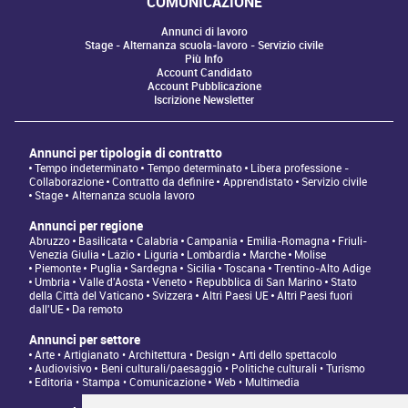
COMUNICAZIONE
Annunci di lavoro
Stage - Alternanza scuola-lavoro - Servizio civile
Più Info
Account Candidato
Account Pubblicazione
Iscrizione Newsletter
Annunci per tipologia di contratto
Tempo indeterminato
Tempo determinato
Libera professione -
Collaborazione
Contratto da definire
Apprendistato
Servizio civile
Stage
Alternanza scuola lavoro
Annunci per regione
Abruzzo
Basilicata
Calabria
Campania
Emilia-Romagna
Friuli-
Venezia Giulia
Lazio
Liguria
Lombardia
Marche
Molise
Piemonte
Puglia
Sardegna
Sicilia
Toscana
Trentino-Alto Adige
Umbria
Valle d'Aosta
Veneto
Repubblica di San Marino
Stato
della Città del Vaticano
Svizzera
Altri Paesi UE
Altri Paesi fuori
dall'UE
Da remoto
Annunci per settore
Arte • Artigianato • Architettura • Design
Arti dello spettacolo
Audiovisivo
Beni culturali/paesaggio • Politiche culturali • Turismo
Editoria • Stampa • Comunicazione
Web • Multimedia