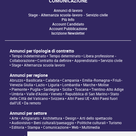
COMUNICAZIONE
Annunci di lavoro
Stage - Alternanza scuola-lavoro - Servizio civile
Più Info
Account Candidato
Account Pubblicazione
Iscrizione Newsletter
Annunci per tipologia di contratto
Tempo indeterminato
Tempo determinato
Libera professione -
Collaborazione
Contratto da definire
Apprendistato
Servizio civile
Stage
Alternanza scuola lavoro
Annunci per regione
Abruzzo
Basilicata
Calabria
Campania
Emilia-Romagna
Friuli-
Venezia Giulia
Lazio
Liguria
Lombardia
Marche
Molise
Piemonte
Puglia
Sardegna
Sicilia
Toscana
Trentino-Alto Adige
Umbria
Valle d'Aosta
Veneto
Repubblica di San Marino
Stato
della Città del Vaticano
Svizzera
Altri Paesi UE
Altri Paesi fuori
dall'UE
Da remoto
Annunci per settore
Arte • Artigianato • Architettura • Design
Arti dello spettacolo
Audiovisivo
Beni culturali/paesaggio • Politiche culturali • Turismo
Editoria • Stampa • Comunicazione
Web • Multimedia