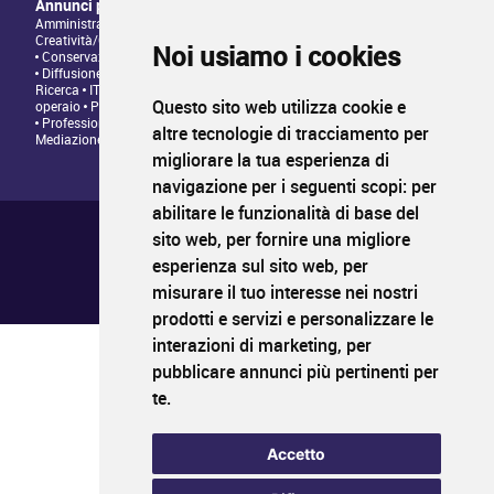
Annunci per tipologia di professione
Amministrazione • Direzione • Legale
Architettura/Design -
Creatività/Grafica
Artistico • Artigianato
Comunicazione • Marketing
Noi usiamo i cookies
Conservazione/Tutela/Valorizzazione Patrimonio Culturale
Diffusione/Distribuzione • Commerciale/Fundraising
Insegnamento •
Ricerca
IT/Programmazione web
Personale tecnico • Personale
Questo sito web utilizza cookie e
operaio
Produzione/Programmazione • Project management
Professioni Editoriali • Giornalismo
Relazioni con il Pubblico •
altre tecnologie di tracciamento per
Mediazione
migliorare la tua esperienza di
navigazione per i seguenti scopi:
per
abilitare le funzionalità di base del
Chi siamo ?
Condizioni generali di utilizzo
sito web
,
per fornire una migliore
Informativa sulla privacy
esperienza sul sito web
,
per
Mappa del sito
FAQ pubblicazione
misurare il tuo interesse nei nostri
FAQ candidati
prodotti e servizi e personalizzare le
interazioni di marketing
,
per
pubblicare annunci più pertinenti per
PROFIL
CULTURA
LAVORO
te
.
Il primo sito di impiego nei settori della cultura
www.profilcultura.it
Accetto
PROFIL
CULTURA
FORMAZIONE