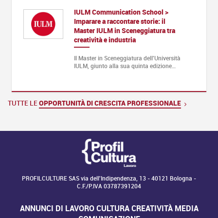
IULM Communication School >
Imparare a raccontare storie: il
Master IULM in Sceneggiatura tra
creatività e industria
Il Master in Sceneggiatura dell'Università
IULM, giunto alla sua quinta edizione…
TUTTE LE
OPPORTUNITÀ DI CRESCITA PROFESSIONALE
PROFILCULTURE SAS via dell'Indipendenza, 13 - 40121 Bologna -
C.F./P.IVA 03787391204
ANNUNCI DI LAVORO CULTURA CREATIVITÀ MEDIA