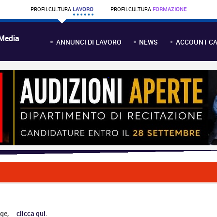
PROFIL
CULTURA
LAVORO
PROFIL
CULTURA
FORMAZIONE
 Media
ANNUNCI DI LAVORO
NEWS
ACCOUNT CA
ge,
clicca qui
.