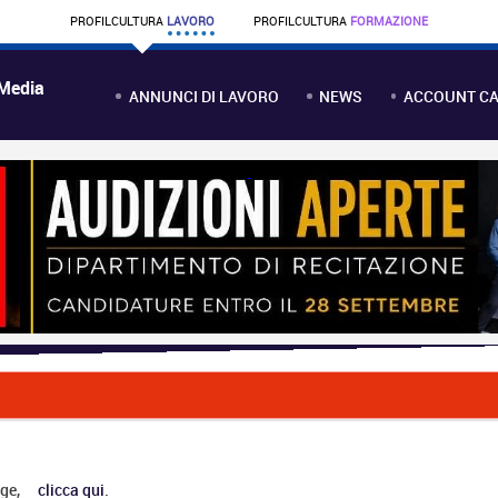
PROFIL
CULTURA
LAVORO
PROFIL
CULTURA
FORMAZIONE
 Media
ANNUNCI DI LAVORO
NEWS
ACCOUNT CA
ge,
clicca qui
.