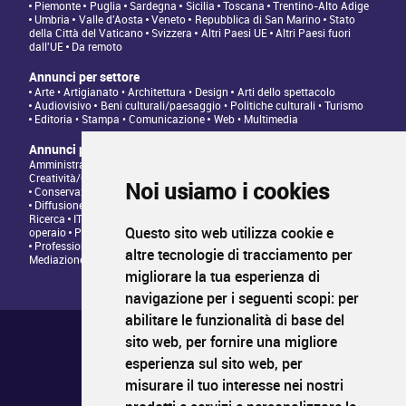
Piemonte
Puglia
Sardegna
Sicilia
Toscana
Trentino-Alto Adige
Umbria
Valle d'Aosta
Veneto
Repubblica di San Marino
Stato
della Città del Vaticano
Svizzera
Altri Paesi UE
Altri Paesi fuori
dall'UE
Da remoto
Annunci per settore
Arte • Artigianato • Architettura • Design
Arti dello spettacolo
Audiovisivo
Beni culturali/paesaggio • Politiche culturali • Turismo
Editoria • Stampa • Comunicazione
Web • Multimedia
Annunci per tipologia di professione
Amministrazione • Direzione • Legale
Architettura/Design -
Creatività/Grafica
Artistico • Artigianato
Comunicazione • Marketing
Noi usiamo i cookies
Conservazione/Tutela/Valorizzazione Patrimonio Culturale
Diffusione/Distribuzione • Commerciale/Fundraising
Insegnamento •
Ricerca
IT/Programmazione web
Personale tecnico • Personale
Questo sito web utilizza cookie e
operaio
Produzione/Programmazione • Project management
Professioni Editoriali • Giornalismo
Relazioni con il Pubblico •
altre tecnologie di tracciamento per
Mediazione
migliorare la tua esperienza di
navigazione per i seguenti scopi:
per
abilitare le funzionalità di base del
Chi siamo ?
sito web
,
per fornire una migliore
Condizioni generali di utilizzo
Informativa sulla privacy
esperienza sul sito web
,
per
Mappa del sito
misurare il tuo interesse nei nostri
FAQ pubblicazione
FAQ candidati