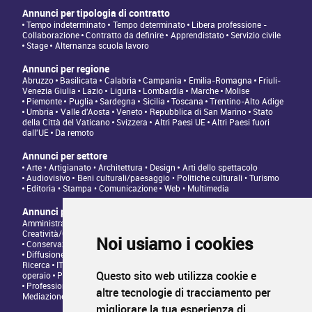
Annunci per tipologia di contratto
Tempo indeterminato
Tempo determinato
Libera professione -
Collaborazione
Contratto da definire
Apprendistato
Servizio civile
Stage
Alternanza scuola lavoro
Annunci per regione
Abruzzo
Basilicata
Calabria
Campania
Emilia-Romagna
Friuli-
Venezia Giulia
Lazio
Liguria
Lombardia
Marche
Molise
Piemonte
Puglia
Sardegna
Sicilia
Toscana
Trentino-Alto Adige
Umbria
Valle d'Aosta
Veneto
Repubblica di San Marino
Stato
della Città del Vaticano
Svizzera
Altri Paesi UE
Altri Paesi fuori
dall'UE
Da remoto
Annunci per settore
Arte • Artigianato • Architettura • Design
Arti dello spettacolo
Audiovisivo
Beni culturali/paesaggio • Politiche culturali • Turismo
Editoria • Stampa • Comunicazione
Web • Multimedia
Annunci per tipologia di professione
Amministrazione • Direzione • Legale
Architettura/Design -
Creatività/Grafica
Artistico • Artigianato
Comunicazione • Marketing
Noi usiamo i cookies
Conservazione/Tutela/Valorizzazione Patrimonio Culturale
Diffusione/Distribuzione • Commerciale/Fundraising
Insegnamento •
Ricerca
IT/Programmazione web
Personale tecnico • Personale
Questo sito web utilizza cookie e
operaio
Produzione/Programmazione • Project management
Professioni Editoriali • Giornalismo
Relazioni con il Pubblico •
altre tecnologie di tracciamento per
Mediazione
migliorare la tua esperienza di