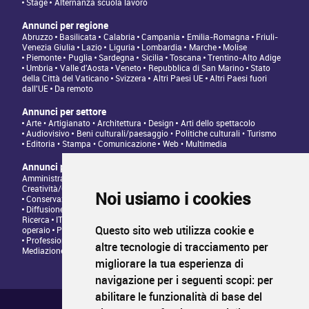
Stage
Alternanza scuola lavoro
Annunci per regione
Abruzzo
Basilicata
Calabria
Campania
Emilia-Romagna
Friuli-
Venezia Giulia
Lazio
Liguria
Lombardia
Marche
Molise
Piemonte
Puglia
Sardegna
Sicilia
Toscana
Trentino-Alto Adige
Umbria
Valle d'Aosta
Veneto
Repubblica di San Marino
Stato
della Città del Vaticano
Svizzera
Altri Paesi UE
Altri Paesi fuori
dall'UE
Da remoto
Annunci per settore
Arte • Artigianato • Architettura • Design
Arti dello spettacolo
Audiovisivo
Beni culturali/paesaggio • Politiche culturali • Turismo
Editoria • Stampa • Comunicazione
Web • Multimedia
Annunci per tipologia di professione
Amministrazione • Direzione • Legale
Architettura/Design -
Creatività/Grafica
Artistico • Artigianato
Comunicazione • Marketing
Noi usiamo i cookies
Conservazione/Tutela/Valorizzazione Patrimonio Culturale
Diffusione/Distribuzione • Commerciale/Fundraising
Insegnamento •
Ricerca
IT/Programmazione web
Personale tecnico • Personale
Questo sito web utilizza cookie e
operaio
Produzione/Programmazione • Project management
Professioni Editoriali • Giornalismo
Relazioni con il Pubblico •
altre tecnologie di tracciamento per
Mediazione
migliorare la tua esperienza di
navigazione per i seguenti scopi:
per
abilitare le funzionalità di base del
Chi siamo ?