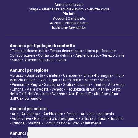
Annunci di lavoro
Stage - Alternanza scuola-lavoro - Servizio civile
Più Info
Account Candidato
Account Pubblicazione
Iscrizione Newsletter
Annunci per tipologia di contratto
Tempo indeterminato
Tempo determinato
Libera professione -
Collaborazione
Contratto da definire
Apprendistato
Servizio civile
Stage
Alternanza scuola lavoro
Annunci per regione
Abruzzo
Basilicata
Calabria
Campania
Emilia-Romagna
Friuli-
Venezia Giulia
Lazio
Liguria
Lombardia
Marche
Molise
Piemonte
Puglia
Sardegna
Sicilia
Toscana
Trentino-Alto Adige
Umbria
Valle d'Aosta
Veneto
Repubblica di San Marino
Stato
della Città del Vaticano
Svizzera
Altri Paesi UE
Altri Paesi fuori
dall'UE
Da remoto
Annunci per settore
Arte • Artigianato • Architettura • Design
Arti dello spettacolo
Audiovisivo
Beni culturali/paesaggio • Politiche culturali • Turismo
Editoria • Stampa • Comunicazione
Web • Multimedia
Annunci per tipologia di professione