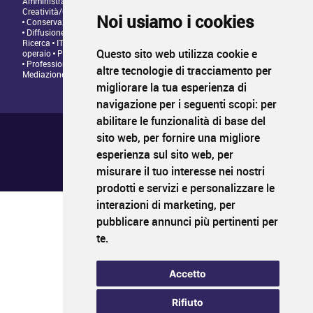
Amministrazione • Direzione • Legale
Architettura/Design -
Creatività/Grafica
Artistico • Artigianato
Comunicazione • Marketing
Noi usiamo i cookies
Conservazione/Tutela/Valorizzazione Patrimonio Culturale
Diffusione/Distribuzione • Commerciale/Fundraising
Insegnamento •
Ricerca
IT/Programmazione web
Personale tecnico • Personale
Questo sito web utilizza cookie e
operaio
Produzione/Programmazione • Project management
Professioni Editoriali • Giornalismo
Relazioni con il Pubblico •
altre tecnologie di tracciamento per
Mediazione
migliorare la tua esperienza di
navigazione per i seguenti scopi:
per
abilitare le funzionalità di base del
Chi siamo ?
Condizioni generali di utilizzo
sito web
,
per fornire una migliore
Informativa sulla privacy
esperienza sul sito web
,
per
Mappa del sito
FAQ pubblicazione
misurare il tuo interesse nei nostri
FAQ candidati
prodotti e servizi e personalizzare le
interazioni di marketing
,
per
pubblicare annunci più pertinenti per
PROFIL
CULTURA
LAVORO
te
.
Il primo sito di impiego nei settori della cultura
www.profilcultura.it
Accetto
PROFIL
CULTURA
FORMAZIONE
Rifiuto
Il portale della formazione culturale